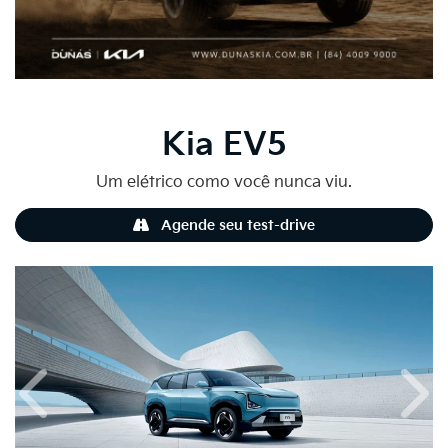
Kia
EV5
Um elétrico como você nunca viu.
Agende seu test-drive
Anterior
Próx