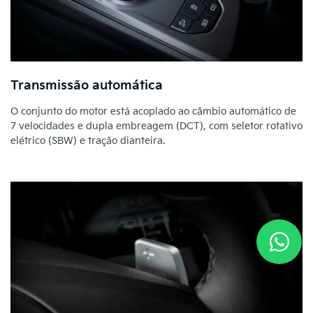
Transmissão automática
O conjunto do motor está acoplado ao câmbio automático de
7 velocidades e dupla embreagem (DCT), com seletor rotativo
elétrico (SBW) e tração dianteira.