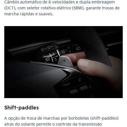
Câmbio automático de 6 velocidades e dupla embreagem
(DCT), com seletor rotativo elétrico (SBW), garante trocas de
marcha rápidas e suaves.
Shift-paddles
A opção de troca de marchas por borboletas (shift-paddles)
atrás do volante permite o controle da transmissão