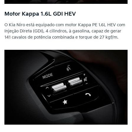
Motor Kappa 1.6L GDI HEV
O Kia Niro está equipado com motor Kappa PE 1.6L HEV com
Injeção Direta (GDI), 4 cilindros, à gasolina, capaz de gerar
141 cavalos de potência combinada e torque de 27 kgf/m.