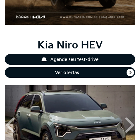
Kia
Niro HEV
Agende seu test-drive
Ver ofertas
Anterior
Próx